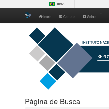
BRASIL
-->
Início
Contato
Sobre
Skip
navigation
Página de Busca