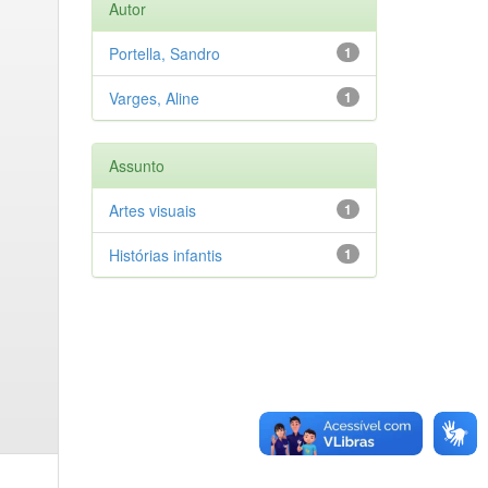
Autor
Portella, Sandro
1
Varges, Aline
1
Assunto
Artes visuais
1
Histórias infantis
1