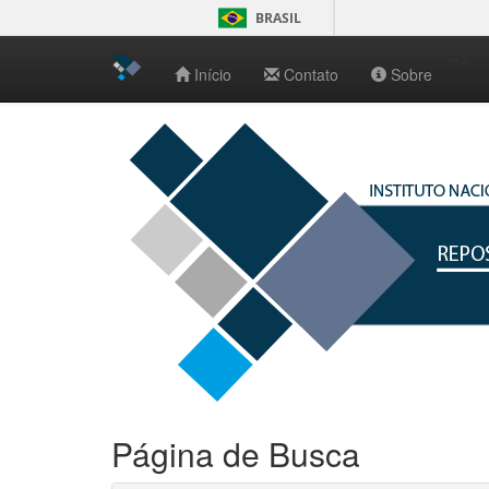
BRASIL
-->
Início
Contato
Sobre
Skip
navigation
Página de Busca