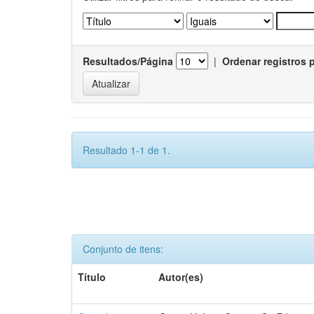
Resultados/Página
|
Ordenar registros 
Resultado 1-1 de 1.
Conjunto de itens:
Título
Autor(es)