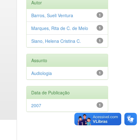
Autor
Barros, Sueli Ventura
1
Marques, Rita de C. de Melo
1
Siano, Helena Cristina C.
1
Assunto
Audiologia
1
Data de Publicação
2007
1