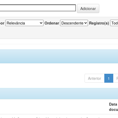
por
Ordenar
Registro(s)
Anterior
1
Data
doc