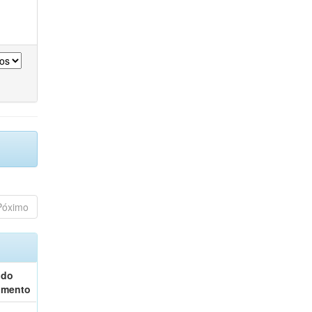
Póximo
 do
umento