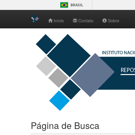
BRASIL
-->
Início
Contato
Sobre
Skip
navigation
Página de Busca