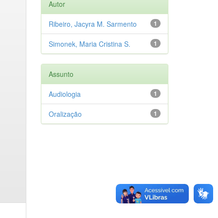
Autor
Ribeiro, Jacyra M. Sarmento
1
Simonek, Maria Cristina S.
1
Assunto
Audiologia
1
Oralização
1