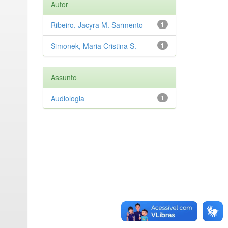
Autor
Ribeiro, Jacyra M. Sarmento
1
Simonek, Maria Cristina S.
1
Assunto
Audiologia
1