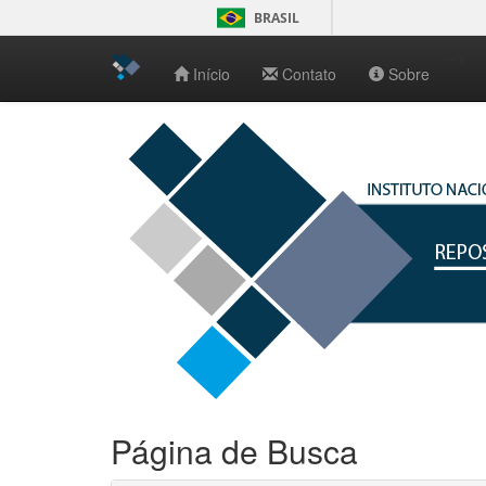
BRASIL
-->
Início
Contato
Sobre
Skip
navigation
Página de Busca