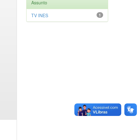
Assunto
TV INES
1