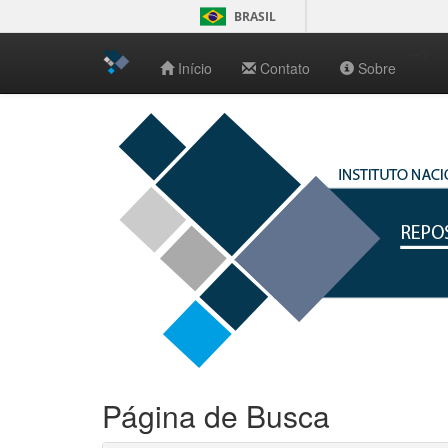
BRASIL
-->
Início
Contato
Sobre
Skip
navigation
Página de Busca