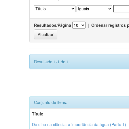
Resultados/Página
|
Ordenar registros 
Resultado 1-1 de 1.
Conjunto de itens:
Título
De olho na ciência: a importância da água (Parte 1)