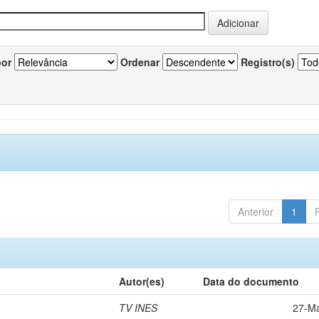
por
Ordenar
Registro(s)
Anterior
1
Autor(es)
Data do documento
TV INES
27-M