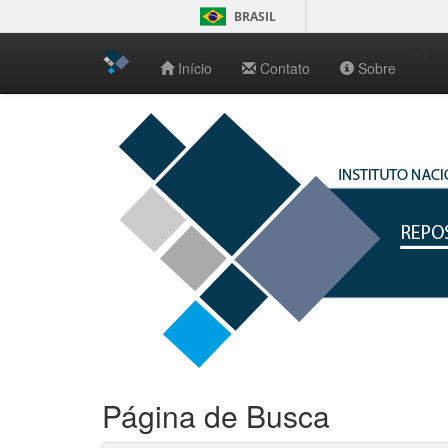
BRASIL
-->
Início
Contato
Sobre
Skip
navigation
Página de Busca