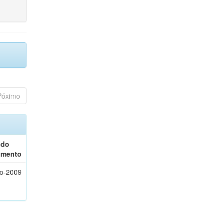
Póximo
 do
umento
o-2009