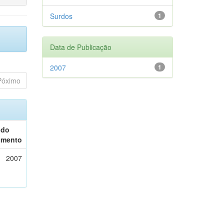
Surdos
1
Data de Publicação
2007
1
Póximo
 do
umento
2007