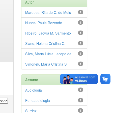
Autor
Marques, Rita de C. de Melo
1
Nunes, Paula Rezende
1
Ribeiro, Jacyra M. Sarmento
1
Siano, Helena Cristina C.
1
Silva, Maria Lúcia Lacopo da
1
Simonek, Maria Cristina S.
1
Assunto
Audiologia
1
Fonoaudiologia
1
Surdez
1