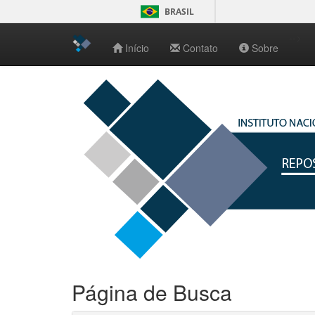
BRASIL
-->
Início
Contato
Sobre
Skip
navigation
Página de Busca