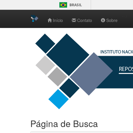
BRASIL
-->
Início
Contato
Sobre
Skip
navigation
Página de Busca