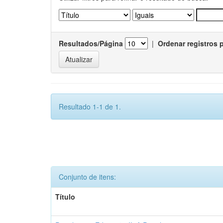
Resultados/Página
|
Ordenar registros 
Resultado 1-1 de 1.
Conjunto de itens:
Título