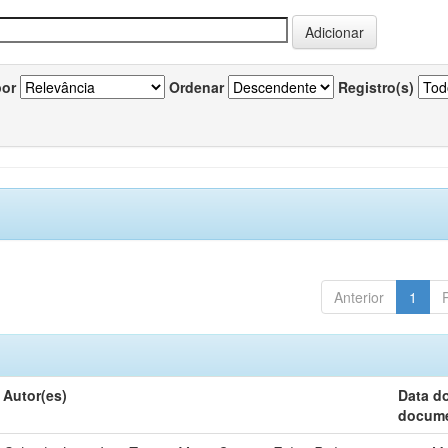
por
Ordenar
Registro(s)
Anterior
1
Autor(es)
Data d
docum