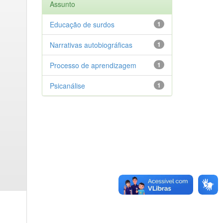
Assunto
Educação de surdos
1
Narrativas autobiográficas
1
Processo de aprendizagem
1
Psicanálise
1