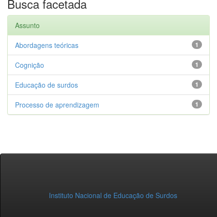
Busca facetada
Assunto
Abordagens teóricas
1
Cognição
1
Educação de surdos
1
Processo de aprendizagem
1
Instituto Nacional de Educação de Surdos