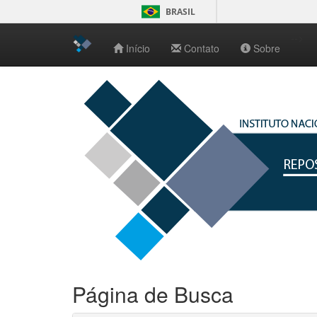
BRASIL
-->
Início
Contato
Sobre
Skip
navigation
Página de Busca