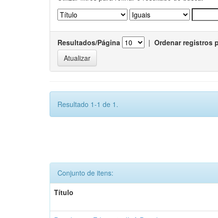
Resultados/Página
|
Ordenar registros 
Resultado 1-1 de 1.
Conjunto de itens:
Título