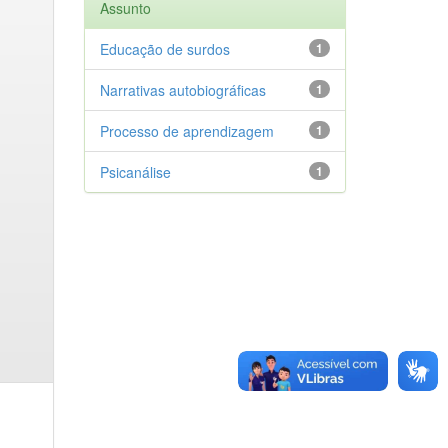
Assunto
Educação de surdos
1
Narrativas autobiográficas
1
Processo de aprendizagem
1
Psicanálise
1