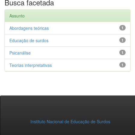
Busca facetada
Assunto
Abordagens teóricas
1
Educação de surdos
1
Psicanálise
1
Teorias interpretativas
1
Instituto Nacional de Educação de Surdos