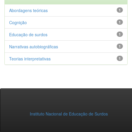
Abordagens teóricas
1
Cognição
1
Educação de surdos
1
Narrativas autobiográficas
1
Teorias interpretativas
1
Instituto Nacional de Educação de Surdos