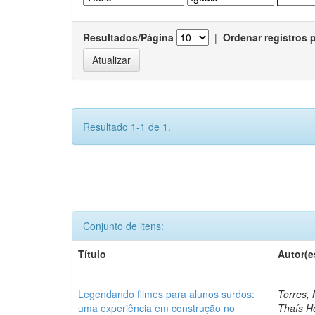
Resultados/Página
|
Ordenar registros 
Resultado 1-1 de 1.
Conjunto de itens:
Título
Autor(e
Legendando filmes para alunos surdos:
Torres, 
uma experiência em construção no
Thaís He