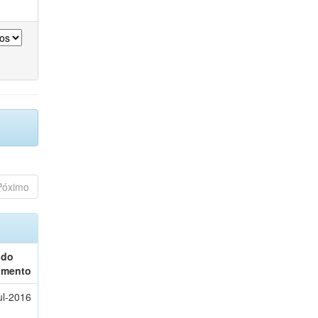
Póximo
 do
umento
ul-2016