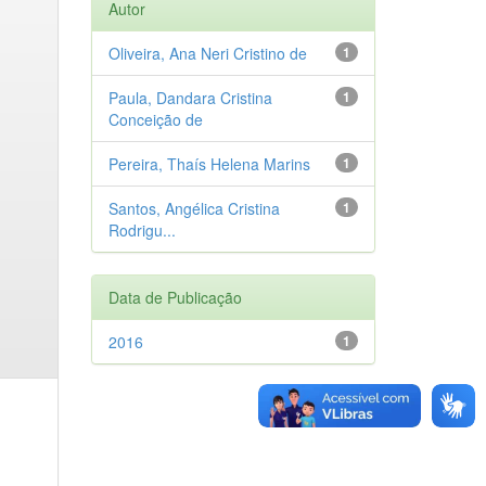
Autor
Oliveira, Ana Neri Cristino de
1
Paula, Dandara Cristina
1
Conceição de
Pereira, Thaís Helena Marins
1
Santos, Angélica Cristina
1
Rodrigu...
Data de Publicação
2016
1