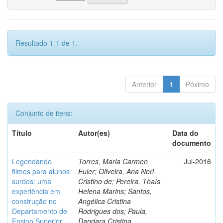
Resultado 1-1 de 1.
Anterior
1
Póximo
Conjunto de itens:
Título
Autor(es)
Data do
documento
Legendando
Torres, Maria Carmen
Jul-2016
filmes para alunos
Euler; Oliveira, Ana Neri
surdos: uma
Cristino de; Pereira, Thaís
experiência em
Helena Marins; Santos,
construção no
Angélica Cristina
Departamento de
Rodrigues dos; Paula,
Ensino Superior
Dandara Cristina