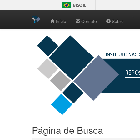
BRASIL
-->
Início
Contato
Sobre
Skip
navigation
Página de Busca