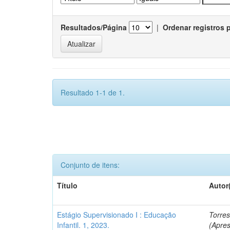
Resultados/Página
|
Ordenar registros 
Resultado 1-1 de 1.
Conjunto de itens:
Título
Autor
Estágio Supervisionado I : Educação
Torres
Infantil. 1, 2023.
(Apre