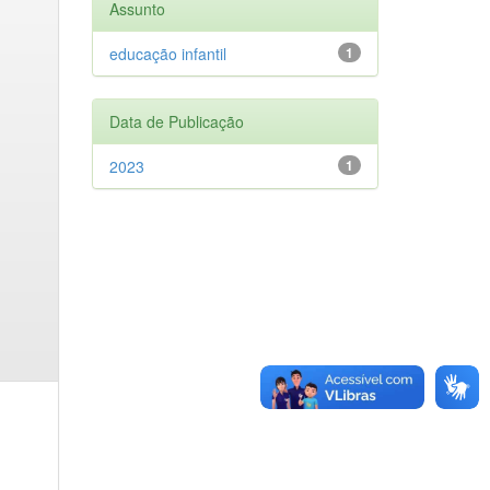
Assunto
educação infantil
1
Data de Publicação
2023
1