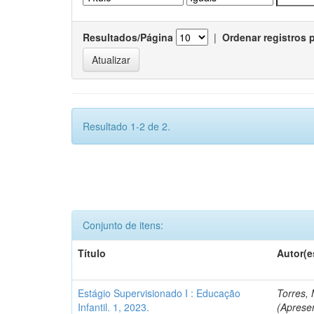
Resultados/Página
|
Ordenar registros 
Resultado 1-2 de 2.
Conjunto de itens:
Título
Autor(e
Estágio Supervisionado I : Educação
Torres, 
Infantil. 1, 2023.
(Aprese