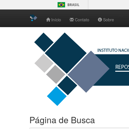
BRASIL
-->
Início
Contato
Sobre
Skip
navigation
Página de Busca