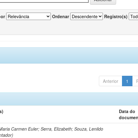
por
Ordenar
Registro(s)
Anterior
1
s)
Data do
documen
Maria Carmen Euler; Serra, Elizabeth; Souza, Lenildo
ntador)