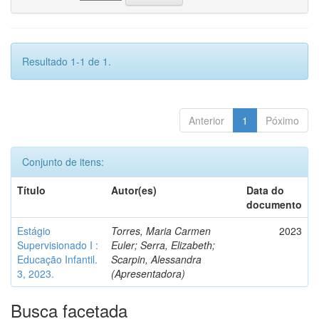
Resultado 1-1 de 1.
Anterior
1
Póximo
Conjunto de itens:
Título
Autor(es)
Data do
documento
Estágio
Torres, Maria Carmen
2023
Supervisionado I :
Euler; Serra, Elizabeth;
Educação Infantil.
Scarpin, Alessandra
3, 2023.
(Apresentadora)
Busca facetada