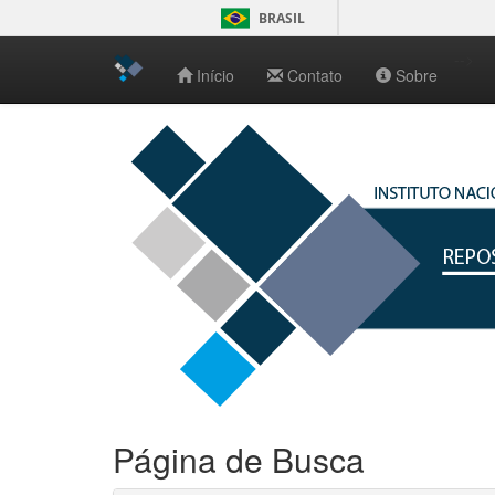
BRASIL
-->
Início
Contato
Sobre
Skip
navigation
Página de Busca