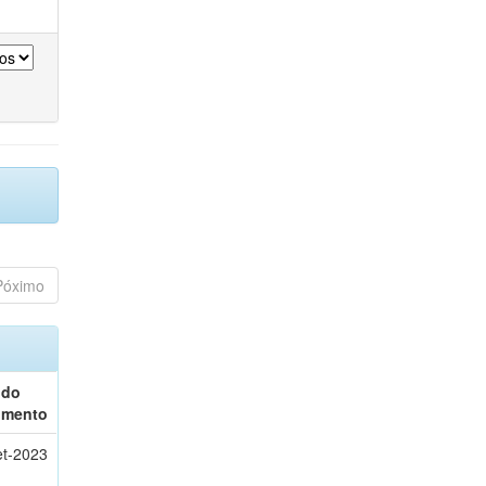
Póximo
 do
umento
et-2023