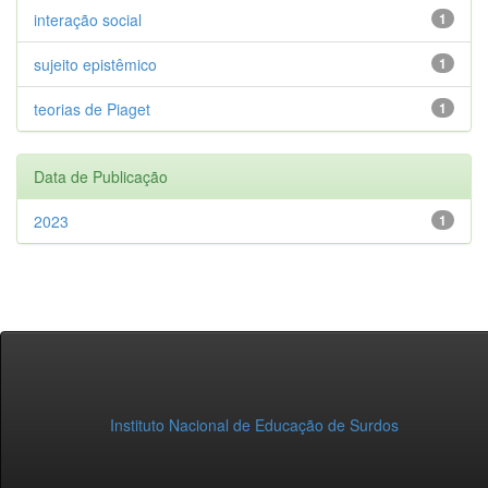
interação social
1
sujeito epistêmico
1
teorias de Piaget
1
Data de Publicação
2023
1
Instituto Nacional de Educação de Surdos