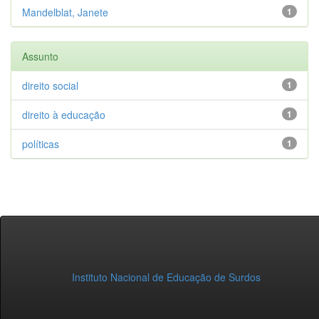
Mandelblat, Janete
1
Assunto
direito social
1
direito à educação
1
políticas
1
Instituto Nacional de Educação de Surdos