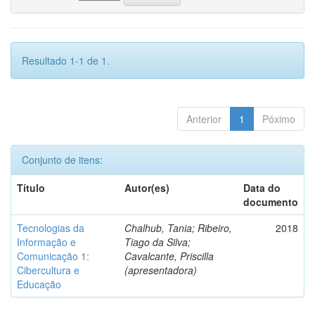
Resultado 1-1 de 1.
Anterior
1
Póximo
Conjunto de itens:
Título
Autor(es)
Data do
documento
Tecnologias da
Chalhub, Tania; Ribeiro,
2018
Informação e
Tiago da Silva;
Comunicação 1:
Cavalcante, Priscilla
Cibercultura e
(apresentadora)
Educação