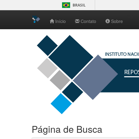
BRASIL
-->
Início
Contato
Sobre
Skip
navigation
Página de Busca