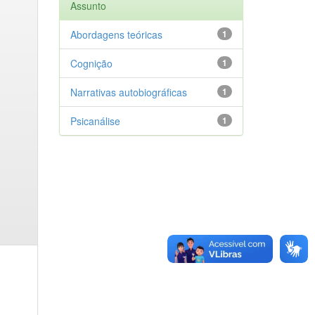
Assunto
Abordagens teóricas
1
Cognição
1
Narrativas autobiográficas
1
Psicanálise
1