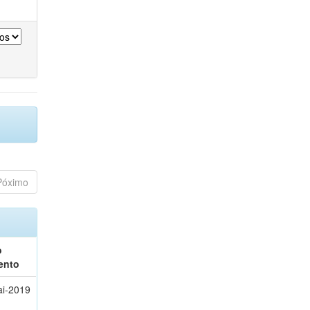
Póximo
o
ento
i-2019