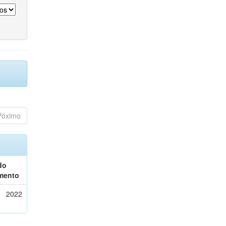
Póximo
do
mento
2022