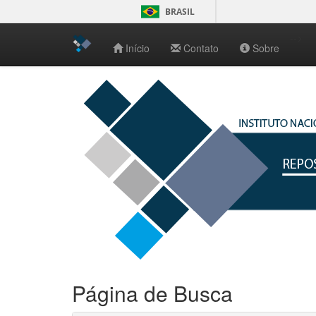
BRASIL
-->
Início
Contato
Sobre
Skip
navigation
Página de Busca