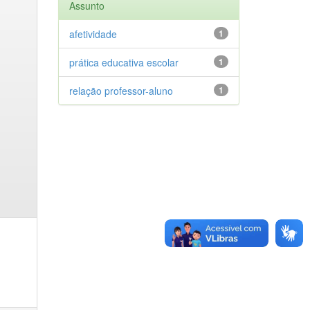
Assunto
afetividade
1
prática educativa escolar
1
relação professor-aluno
1