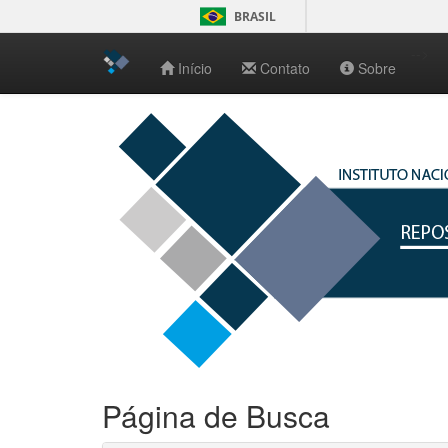
BRASIL
-->
Início
Contato
Sobre
Skip
navigation
Página de Busca