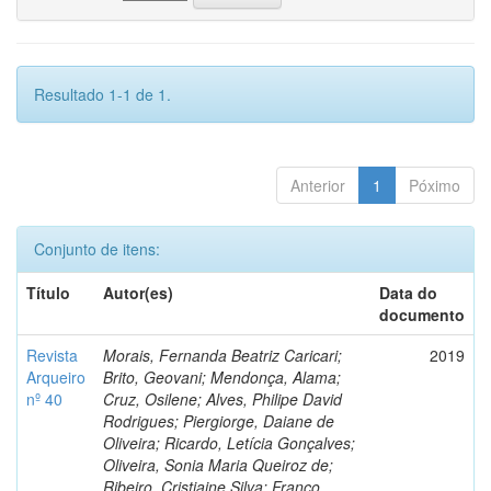
Resultado 1-1 de 1.
Anterior
1
Póximo
Conjunto de itens:
Título
Autor(es)
Data do
documento
Revista
Morais, Fernanda Beatriz Caricari;
2019
Arqueiro
Brito, Geovani; Mendonça, Alama;
nº 40
Cruz, Osilene; Alves, Philipe David
Rodrigues; Piergiorge, Daiane de
Oliveira; Ricardo, Letícia Gonçalves;
Oliveira, Sonia Maria Queiroz de;
Ribeiro, Cristiaine Silva; Franco,