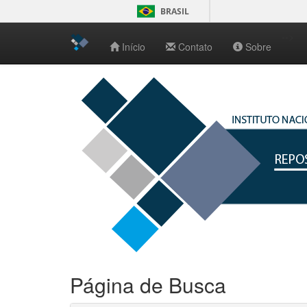
BRASIL
-->
Início
Contato
Sobre
Skip
navigation
Página de Busca