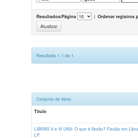
Resultados/Página
|
Ordenar registros 
Resultado 1-1 de 1.
Conjunto de itens:
Título
LIBRAS V e VI UN3: O que é flexão? Flexão em Libr
LP.