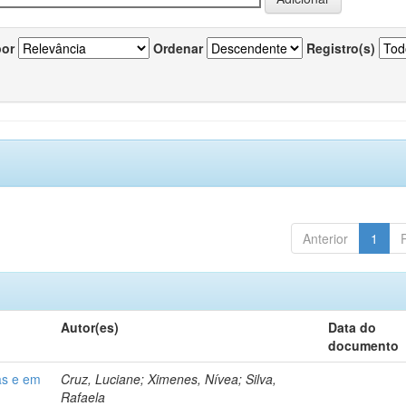
por
Ordenar
Registro(s)
Anterior
1
Autor(es)
Data do
documento
as e em
Cruz, Luciane; Ximenes, Nívea; Silva,
Rafaela