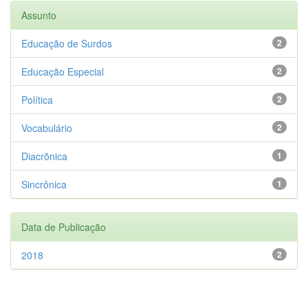
Assunto
Educação de Surdos
2
Educação Especial
2
Política
2
Vocabulário
2
Diacrõnica
1
Sincrônica
1
Data de Publicação
2018
2