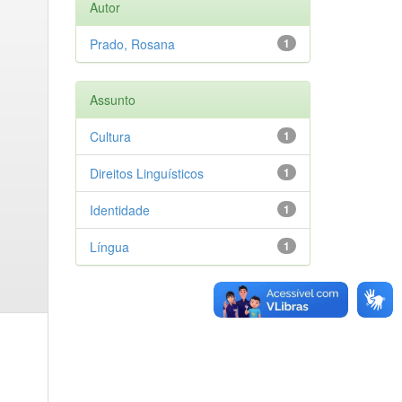
Autor
Prado, Rosana
1
Assunto
Cultura
1
Direitos Linguísticos
1
Identidade
1
Língua
1