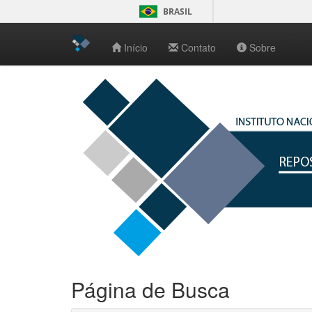
BRASIL
-->
Início
Contato
Sobre
Skip
navigation
Página de Busca