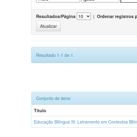
Resultados/Página
|
Ordenar registros 
Resultado 1-1 de 1.
Conjunto de itens:
Título
Educação Bilíngue III: Letramento em Contextos Bilí