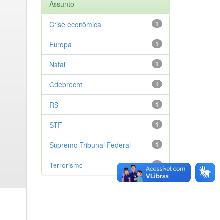
Assunto
Crise econômica
1
Europa
1
Natal
1
Odebrecht
1
RS
1
STF
1
Supremo Tribunal Federal
1
Terrorismo
1