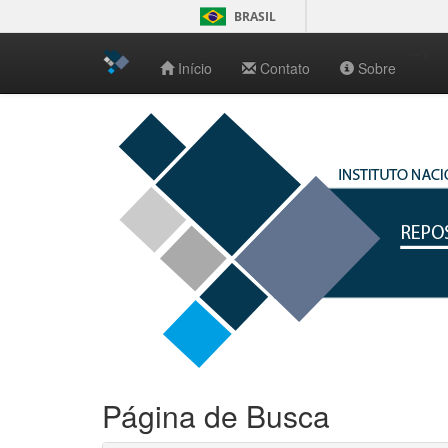
BRASIL
-->
Início
Contato
Sobre
Skip
navigation
Página de Busca