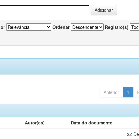
por
Ordenar
Registro(s)
Anterior
1
Autor(es)
Data do documento
-
22-De