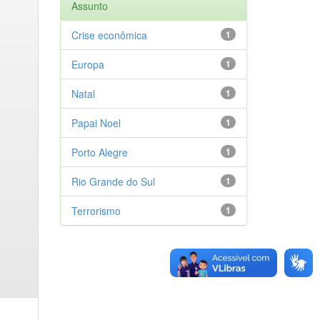
Assunto
Crise econômica
1
Europa
1
Natal
1
Papai Noel
1
Porto Alegre
1
Rio Grande do Sul
1
Terrorismo
1