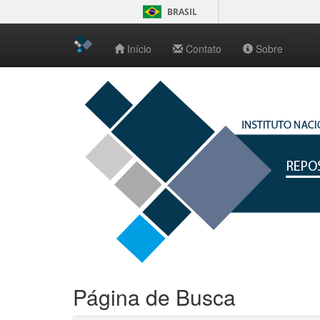
BRASIL
-->
Início
Contato
Sobre
Skip
navigation
Página de Busca