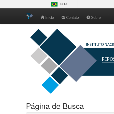
BRASIL
-->
Início
Contato
Sobre
Skip
navigation
Página de Busca