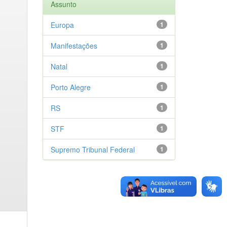
Assunto
Europa
1
Manifestações
1
Natal
1
Porto Alegre
1
RS
1
STF
1
Supremo Tribunal Federal
1