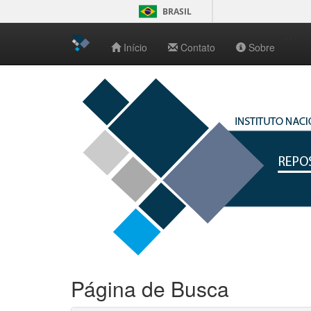
BRASIL
-->
Início
Contato
Sobre
Skip
navigation
Página de Busca