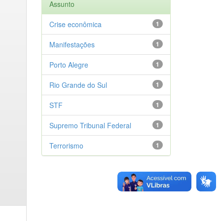
Assunto
Crise econômica
1
Manifestações
1
Porto Alegre
1
Rio Grande do Sul
1
STF
1
Supremo Tribunal Federal
1
Terrorismo
1