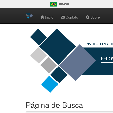
BRASIL
-->
Início
Contato
Sobre
Skip
navigation
Página de Busca