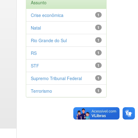
Assunto
Crise econômica
1
Natal
1
Rio Grande do Sul
1
RS
1
STF
1
Supremo Tribunal Federal
1
Terrorismo
1